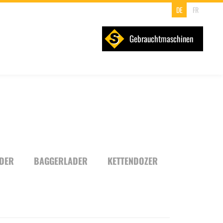
DE
FR
Gebrauchtmaschinen
DER
BAGGERLADER
KETTENDOZER