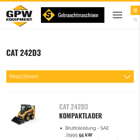
DE
Gebrauchtmaschinen
FR
CAT 242D3
Maschinen
MINIBAGGER
CAT 242D3
KOMPAKTE RADLADER
KOMPAKTLADER
RADLADER
Bruttoleistung
- SAE
J1995
55
kW