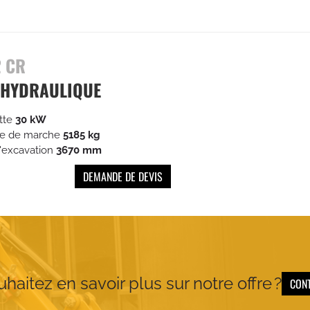
2 CR
 HYDRAULIQUE
tte
30
kW
re de marche
5185 kg
'excavation
3670
mm
DEMANDE DE DEVIS
haitez en savoir plus sur notre offre ?
CON