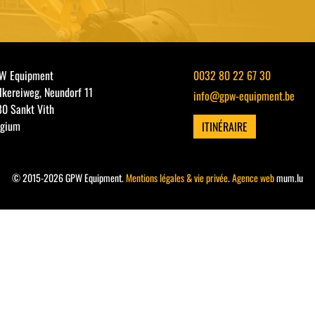
W Equipment
0032 80 22 67 30
kereiweg, Neundorf 11
info@gpw-equipment.be
80 Sankt Vith
lgium
ITINÉRAIRE
© 2015-2026 GPW Equipment.
Mentions légales & vie privée
.
Agence web
mum.lu