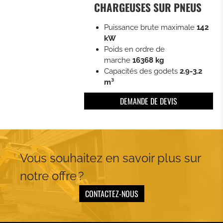
CHARGEUSES SUR PNEUS
CHARGEURS COMPACTS
Puissance brute maximale
142
kW
CHARGEUSES À CHAÎNES COMPACTES
Poids en ordre de
marche
16368 kg
Capacités des godets
2.9-3.2
TRACTOPELLES
m³
DEMANDE DE DEVIS
PETITS TRACTEURS CATERPILLAR
Vous souhaitez en savoir plus sur
notre offre ?
CONTACTEZ-NOUS