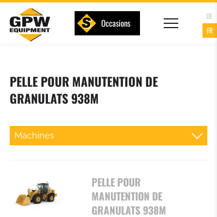
DE
Occasions
FR
PELLE POUR MANUTENTION DE
GRANULATS 938M
Machines
MINIPELLES
PELLE POUR
CHARGEUSES SUR PNEUS COMPACTES
MANUTENTION DE
GRANULATS 938M
CHARGEUSES SUR PNEUS