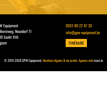
W Equipment
0032 80 22 67 30
kereiweg, Neundorf 11
info@gpw-equipment.be
80 Sankt Vith
lgium
ITINÉRAIRE
© 2015-2026 GPW Equipment.
Mentions légales & vie privée
.
Agence web
mum.lu