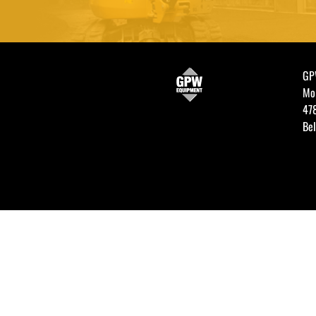
GP
Mol
47
Be