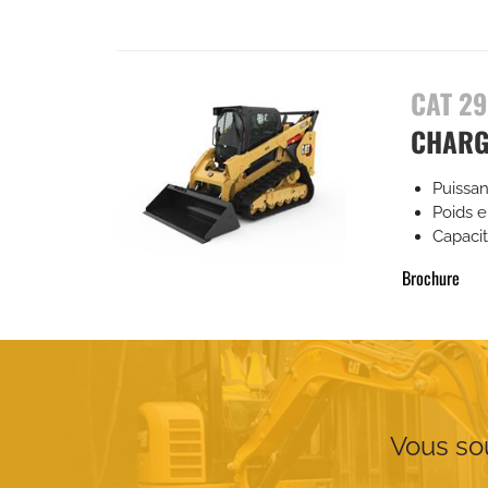
CAT 29
CHARG
Puissan
Poids 
Capaci
Brochure
Vous sou