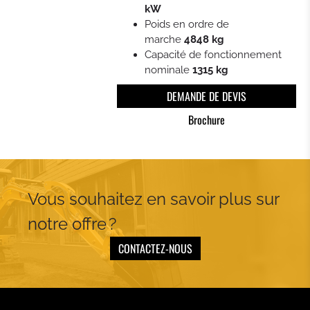
CHARGEURS COMPACTS
kW
Poids en ordre de
marche
4848 kg
CHARGEUSES À CHAÎNES COMPACTES
Capacité de fonctionnement
nominale
1315 kg
TRACTOPELLES
DEMANDE DE DEVIS
Brochure
PETITS TRACTEURS CATERPILLAR
Vous souhaitez en savoir plus sur
notre offre ?
CONTACTEZ-NOUS