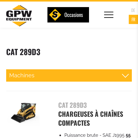
DE
Occasions
FR
CAT 289D3
Machines
MINIPELLES
CAT 289D3
CHARGEUSES SUR PNEUS COMPACTES
CHARGEUSES À CHAÎNES
COMPACTES
CHARGEUSES SUR PNEUS
Puissance brute - SAE J1995
55